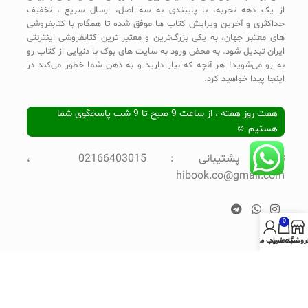
از یک دهه تجربه، با پایبندی به سه اصل، ارسال سریع ، تخفیف
حداکثری و آخرین ویرایش کتاب ها موفق شده تا همگام با کتابفروشی
های معتبر جهان، به یکی بزرگ‌ترین و معتبر ترین کتابفروشی اینترنتی
ایران تبدیل شود. به محض ورود به سایت های بوک با دنیایی از کتاب رو
به رو می‌شوید! هر آنچه که نیاز دارید و به ذهن شما خطور می‌کند در
اینجا پیدا خواهید کرد.
هفت روز هفته ، از ساعت 9 صبح تا 9 شب پاسخگوی شما
هستیم ☺
تلفن پشتیبانی : 02166403015 ،
hibook.co@gmail.com
0
روشگاه
سبد خرید
حساب من
© Copyright-2022
طراحی و پشتیبانی توسط تیم های