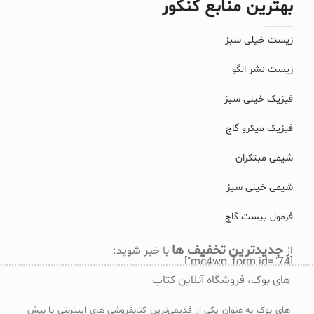
بهترین منابع کنکور
زیست خیلی سبز
زیست نشر الگو
فیزیک خیلی سبز
فیزیک میکرو گاج
شیمی مبتکران
شیمی خیلی سبز
فرمول بیست گاج
جدیدترین تخفیف ها
از
با خبر شوید:
[mc4wp_form id="74"]
های بوک، فروشگاه آنلاین کتاب
های بوک به عنوان یکی از قدیمی‌ترین کتابفروشی های اینترنتی با بیش