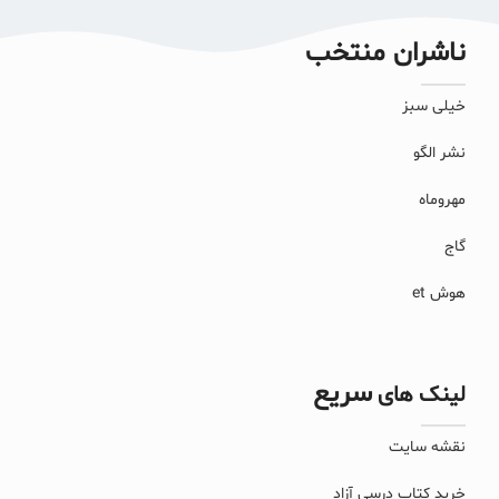
ناشران منتخب
خیلی سبز
نشر الگو
مهروماه
گاج
هوش et
سریع
لینک های
نقشه سایت
خرید کتاب درسی آزاد