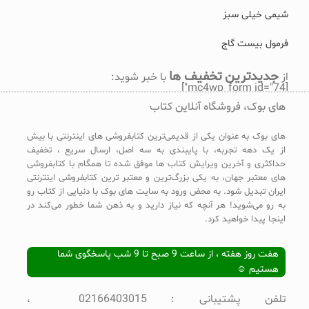
شیمی خیلی سبز
فرمول بیست گاج
جدیدترین تخفیف ها
از
با خبر شوید:
[mc4wp_form id="74"]
های بوک، فروشگاه آنلاین کتاب
های بوک به عنوان یکی از قدیمی‌ترین کتابفروشی های اینترنتی با بیش
از یک دهه تجربه، با پایبندی به سه اصل، ارسال سریع ، تخفیف
حداکثری و آخرین ویرایش کتاب ها موفق شده تا همگام با کتابفروشی
های معتبر جهان، به یکی بزرگ‌ترین و معتبر ترین کتابفروشی اینترنتی
ایران تبدیل شود. به محض ورود به سایت های بوک با دنیایی از کتاب رو
به رو می‌شوید! هر آنچه که نیاز دارید و به ذهن شما خطور می‌کند در
اینجا پیدا خواهید کرد.
هفت روز هفته ، از ساعت 9 صبح تا 9 شب پاسخگوی شما
هستیم ☺
تلفن پشتیبانی : 02166403015 ،