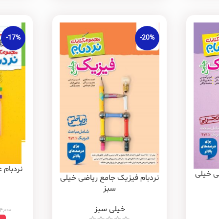
-17%
-20%
نردبام 
ی خیلی
نردبام فیزیک جامع ریاضی خیلی
سبز
خیلی سبز
۴,۰۰۰