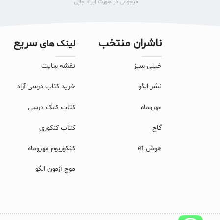
مرجوعی در صورت ایراد چاپی
ناشران منتخب
سریع
لینک های
خیلی سبز
نقشه سایت
نشر الگو
خرید کتاب درسی آزاد
مهروماه
کتاب کمک درسی
گاج
کتاب کنکوری
هوش et
کنکوریوم مهروماه
موج آزمون الگو