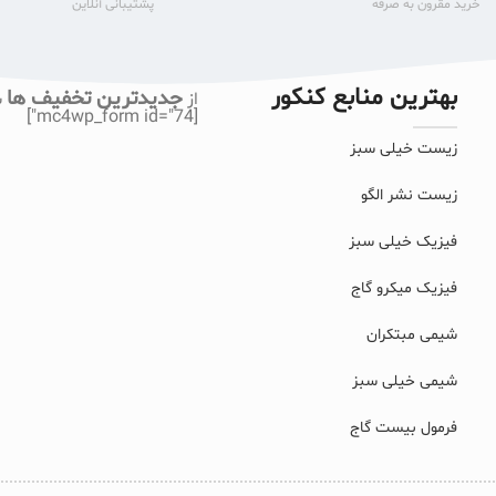
خرید مقرون به صرفه
پشتیبانی آنلاین
بهترین منابع کنکور
جدیدترین تخفیف ها
از
ب
[mc4wp_form id="74"]
زیست خیلی سبز
زیست نشر الگو
فیزیک خیلی سبز
فیزیک میکرو گاج
شیمی مبتکران
شیمی خیلی سبز
فرمول بیست گاج