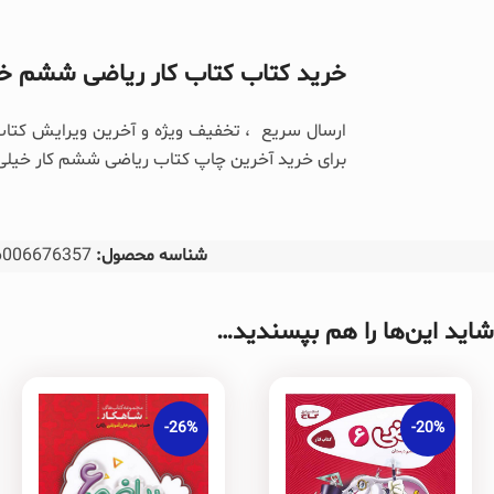
خرید کتاب کتاب کار ریاضی ششم خ
ارسال سریع ، تخفیف ویژه و آخرین ویرایش کت
برای خرید آخرین چاپ کتاب ریاضی ششم کار خیلی سب
شناسه محصول:
6006676357
شاید این‌ها را هم بپسندید…
-26%
-20%