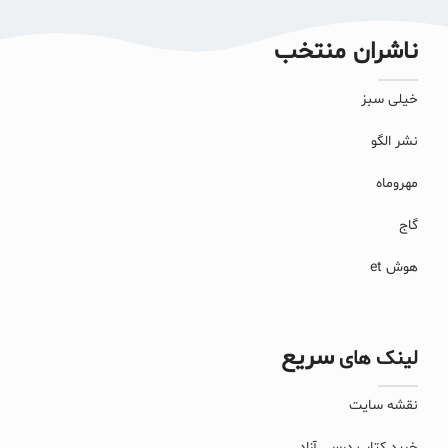
ناشران منتخب
خیلی سبز
نشر الگو
مهروماه
گاج
هوش et
سریع
لینک های
نقشه سایت
خرید کتاب درسی آزاد