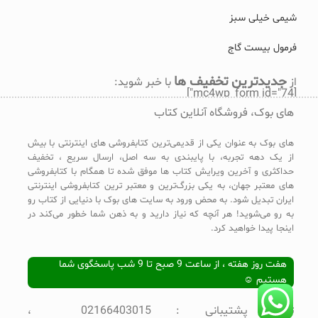
شیمی خیلی سبز
فرمول بیست گاج
جدیدترین تخفیف ها
از
با خبر شوید:
[mc4wp_form id="74"]
های بوک، فروشگاه آنلاین کتاب
های بوک به عنوان یکی از قدیمی‌ترین کتابفروشی های اینترنتی با بیش
از یک دهه تجربه، با پایبندی به سه اصل، ارسال سریع ، تخفیف
حداکثری و آخرین ویرایش کتاب ها موفق شده تا همگام با کتابفروشی
های معتبر جهان، به یکی بزرگ‌ترین و معتبر ترین کتابفروشی اینترنتی
ایران تبدیل شود. به محض ورود به سایت های بوک با دنیایی از کتاب رو
به رو می‌شوید! هر آنچه که نیاز دارید و به ذهن شما خطور می‌کند در
اینجا پیدا خواهید کرد.
هفت روز هفته ، از ساعت 9 صبح تا 9 شب پاسخگوی شما
هستیم ☺
تلفن پشتیبانی : 02166403015 ،