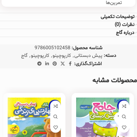
تمرین‌ها
توضیحات تکمیلی
نظرات (0)
درباره گاج
شناسه محصول:
9786005102458
دسته:
پیش دبستانی
,
کارپوچینو
,
کارپوچینو
,
گاج
اشتراک‌گذاری:
محصولات مشابه
-20%
-20%
فروخته
شده