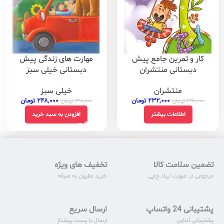
مهارت های زندگی پیش
کار و تمرین جامع پیش
دبستانی خیلی سبز
دبستانی منتشران
خیلی سبز
منتشران
۲۴۸,۰۰۰
تومان
۲۳۲,۰۰۰
تومان
۳۱۰,۰۰۰
تومان
۲۹۰,۰۰۰
تومان
افزودن به سبد خرید
اطلاعات بیشتر
تضمین سلامت کالا
تخفیف های ویژه
مرجوعی در صورت ایراد چاپی
خرید مقرون به صرفه
پشتیبانی 24 واتساپ
ارسال سریع
پشتیبانی آنلاین
ارسال با پست پیشتاز