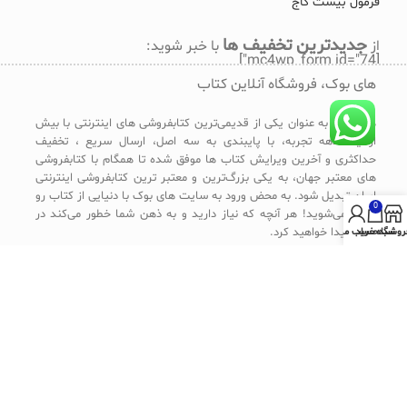
فرمول بیست گاج
جدیدترین تخفیف ها
از
با خبر شوید:
[mc4wp_form id="74"]
های بوک، فروشگاه آنلاین کتاب
های بوک به عنوان یکی از قدیمی‌ترین کتابفروشی های اینترنتی با بیش
از یک دهه تجربه، با پایبندی به سه اصل، ارسال سریع ، تخفیف
حداکثری و آخرین ویرایش کتاب ها موفق شده تا همگام با کتابفروشی
های معتبر جهان، به یکی بزرگ‌ترین و معتبر ترین کتابفروشی اینترنتی
ایران تبدیل شود. به محض ورود به سایت های بوک با دنیایی از کتاب رو
0
به رو می‌شوید! هر آنچه که نیاز دارید و به ذهن شما خطور می‌کند در
اینجا پیدا خواهید کرد.
روشگاه
سبد خرید
حساب من
هفت روز هفته ، از ساعت 9 صبح تا 9 شب پاسخگوی شما
هستیم ☺
تلفن پشتیبانی : 02166403015 ،
hibook.co@gmail.com