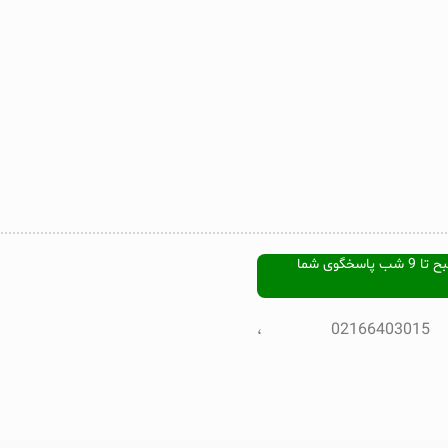
هفت روز هفته ، از ساعت 9 صبح تا 9 شب پاسخگوی شما
تلفن پشتیبانی : 02166403015 ،