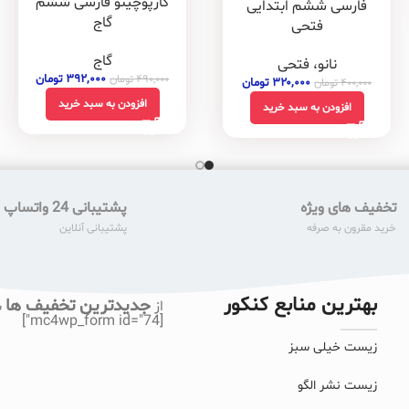
کارپوچینو فارسی ششم
فارسی ششم ابتدایی
گاج
فتحی
گاج
نانو، فتحی
۳۹۲,۰۰۰
تومان
۴۹۰,۰۰۰
تومان
۳۲۰,۰۰۰
تومان
۴۰۰,۰۰۰
تومان
افزودن به سبد خرید
افزودن به سبد خرید
تخفیف های ویژه
پشتیبانی 24 واتساپ
خرید مقرون به صرفه
پشتیبانی آنلاین
بهترین منابع کنکور
جدیدترین تخفیف ها
از
ب
[mc4wp_form id="74"]
زیست خیلی سبز
زیست نشر الگو