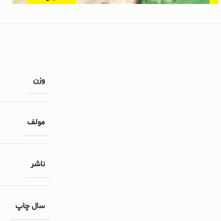
وزن
مولف
ناشر
سال چاپ