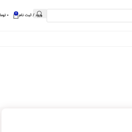
0
ورود / ثبت نام
۰
توما