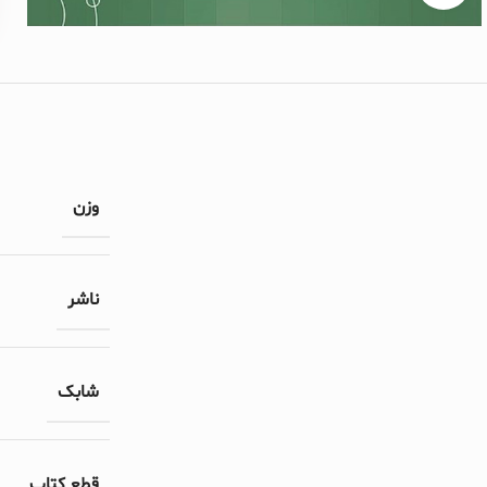
وزن
ناشر
شابک
قطع کتاب