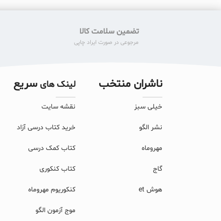
تضمین سلامت کالا
مرجوعی در صورت ایراد چاپی
ناشران منتخب
سریع
لینک های
خیلی سبز
نقشه سایت
نشر الگو
خرید کتاب درسی آزاد
مهروماه
کتاب کمک درسی
گاج
کتاب کنکوری
هوش et
کنکوریوم مهروماه
موج آزمون الگو