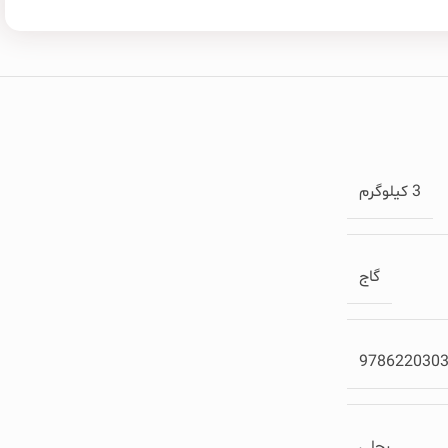
3 کیلوگرم
گاج
978622030
رحلی