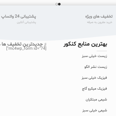
تخفیف های ویژه
پشتیبانی 24 واتساپ
خرید مقرون به صرفه
پشتیبانی آنلاین
بهترین منابع کنکور
جدیدترین تخفیف ها
از
ب
[mc4wp_form id="74"]
زیست خیلی سبز
زیست نشر الگو
فیزیک خیلی سبز
فیزیک میکرو گاج
شیمی مبتکران
شیمی خیلی سبز