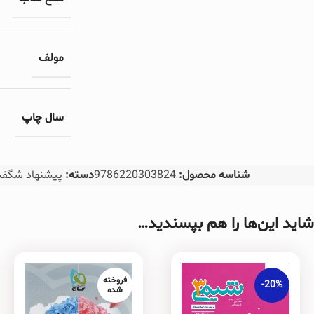
مولف
سال چاپ
شناسه محصول:
9786220303824
دسته:
پیشنهاد شگفت
شاید این‌ها را هم بپسندید…
فروخته
-20%
شده