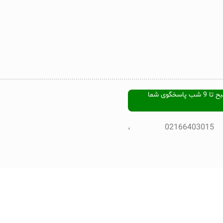
هفت روز هفته ، از ساعت 9 صبح تا 9 شب پاسخگوی شما
تلفن پشتیبانی : 02166403015 ،
© Copyright-2022 HI
HIBOOK ONLINE BOO