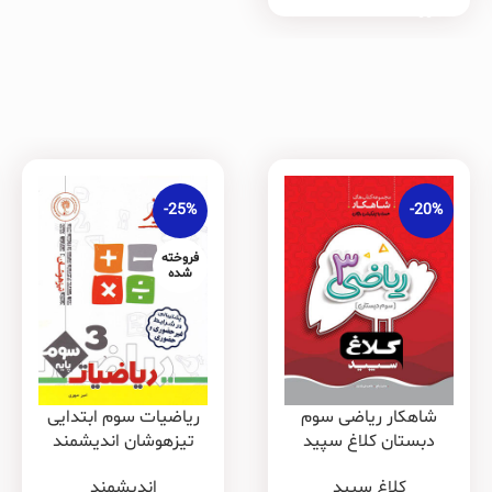
-25%
-20%
فروخته
شده
شاهکار ریاضی سوم
ریاضیات سوم ابتدایی
دبستان کلاغ سپید
تیزهوشان اندیشمند
کلاغ سپید
اندیشمند