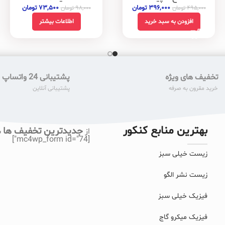
۳۹۶,۰۰۰
تومان
۷۳,۵۰۰
تومان
۴۹۵,۰۰۰
تومان
۹۸,۰۰۰
تومان
افزودن به سبد خرید
اطلاعات بیشتر
تخفیف های ویژه
پشتیبانی 24 واتساپ
خرید مقرون به صرفه
پشتیبانی آنلاین
بهترین منابع کنکور
جدیدترین تخفیف ها
از
ب
[mc4wp_form id="74"]
زیست خیلی سبز
زیست نشر الگو
فیزیک خیلی سبز
فیزیک میکرو گاج