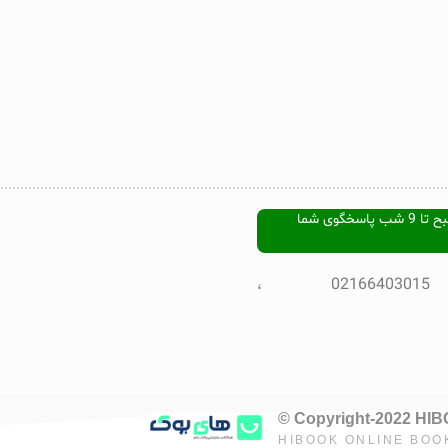
هفت روز هفته ، از ساعت 9 صبح تا 9 شب پاسخگوی شما
تلفن پشتیبانی : 02166403015 ،
© Copyright-2022 HI
HIBOOK ONLINE BOO