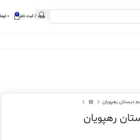
0
ورود / ثبت نام
۰
توما
 دبستان رهپویان
ان رهپویان