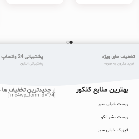
تخفیف های ویژه
پشتیبانی 24 واتساپ
خرید مقرون به صرفه
پشتیبانی آنلاین
بهترین منابع کنکور
جدیدترین تخفیف ها
از
ب
[mc4wp_form id="74"]
زیست خیلی سبز
زیست نشر الگو
فیزیک خیلی سبز