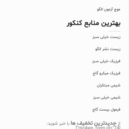
موج آزمون الگو
بهترین منابع کنکور
زیست خیلی سبز
زیست نشر الگو
فیزیک خیلی سبز
فیزیک میکرو گاج
شیمی مبتکران
شیمی خیلی سبز
فرمول بیست گاج
جدیدترین تخفیف ها
از
با خبر شوید:
[mc4wp_form id="74"]