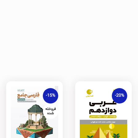
-15%
-20%
فروخته
شده