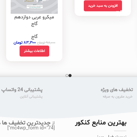
افزودن به سبد خرید
میکرو عربی دوازدهم
گاج
گاج
۸۳,۳۰۰
تومان
۹۸,۰۰۰
تومان
اطلاعات بیشتر
تخفیف های ویژه
پشتیبانی 24 واتساپ
خرید مقرون به صرفه
پشتیبانی آنلاین
بهترین منابع کنکور
جدیدترین تخفیف ها
از
ب
[mc4wp_form id="74"]
زیست خیلی سبز