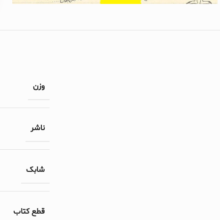
وزن
ناشر
شابک
قطع کتاب