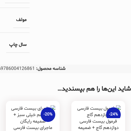
مولف
سال چاپ
شناسه محصول:
9786004126861
د
شاید این‌ها را هم بپسندید…
-20%
-24%
فرمول بیست فارسی
دوازدهم گاج + ضمیمه
ماجرای بیست فارسی
فروخته