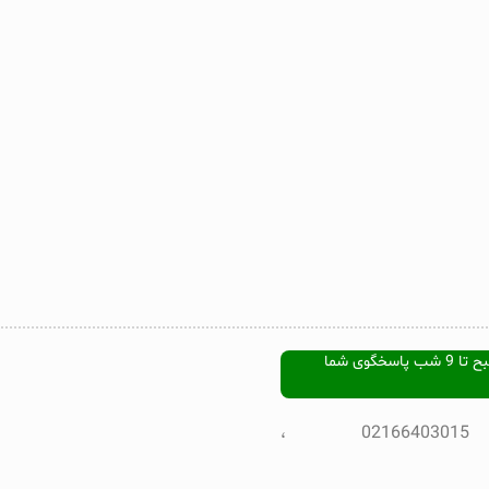
هفت روز هفته ، از ساعت 9 صبح تا 9 شب پاسخگوی شما
تلفن پشتیبانی : 02166403015 ،