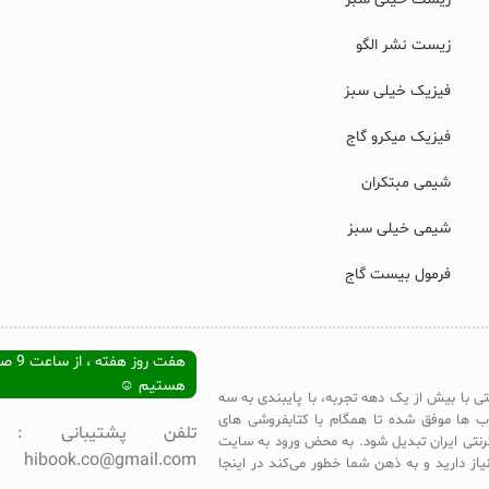
زیست نشر الگو
فیزیک خیلی سبز
فیزیک میکرو گاج
شیمی مبتکران
شیمی خیلی سبز
فرمول بیست گاج
هستیم ☺
تی با بیش از یک دهه تجربه، با پایبندی به سه
ب ها موفق شده تا همگام با کتابفروشی های
ترنتی ایران تبدیل شود. به محض ورود به سایت
hibook.co@gmail.com
یاز دارید و به ذهن شما خطور می‌کند در اینجا