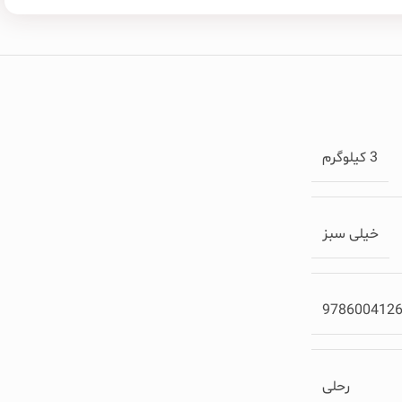
3 کیلوگرم
خیلی سبز
978600412
رحلی