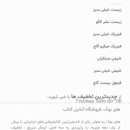
زیست خیلی سبز
زیست نشر الگو
فیزیک خیلی سبز
فیزیک میکرو گاج
شیمی مبتکران
شیمی خیلی سبز
فرمول بیست گاج
جدیدترین تخفیف ها
از
با خبر شوید:
[mc4wp_form id="74"]
های بوک، فروشگاه آنلاین کتاب
های بوک به عنوان یکی از قدیمی‌ترین کتابفروشی های اینترنتی با بیش
از یک دهه تجربه، با پایبندی به سه اصل، ارسال سریع ، تخفیف