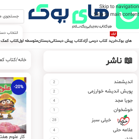
Skip to navigation
Skip to main content
انتخاب دست
ارزان
های بوک
خرید کتاب درسی آزاد
کتاب پیش دبستانی
دبستان
متوسطه اول
کتاب کمک 
📖 ناشر
خانه
کتاب کم
اندیشمند
2
-20%
پویش اندیشه خوارزمی
2
جویا مجد
4
خوشخوان
1
خیلی سبز
28
علامه حلی
4
کار علوم هفت