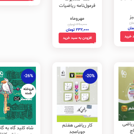
فرمول‌نامه ریاضیات
مهروماه
ز
مهروماه
مان
۲۹۰,۰۰۰
تومان
مان
۲۳۲,۰۰۰
تومان
 خرید
افزودن به سبد خرید
-26%
-20%
فروخته
شده
ریاضی
کار ریاضی هفتم
شاه کلید گاه به گا
ج
جویامجد