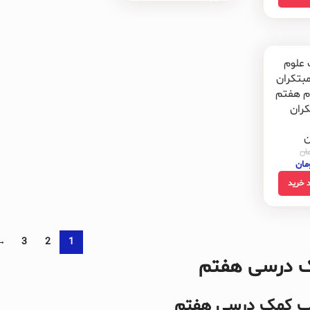
م هفتم
ران
ن
ان
مان
 خرید
→
3
2
1
 درسی هفتم
اب کمک درسی هفتم