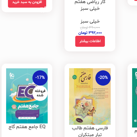
کار ریاضی هفتم
افزودن به سبد خرید
خیلی سبز
خیلی سبز
۴۹۰,۰۰۰
تومان
۳۹۲,۰۰۰
تومان
اطلاعات بیشتر
-17%
-20%
فروخته
شده
EQ جامع هفتم گاج
فارسی هفتم طالب
م
تبار مبتکران