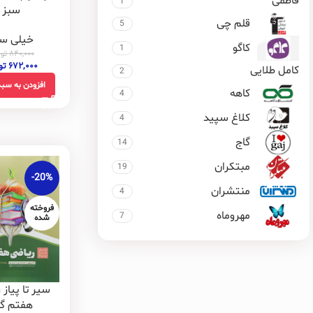
فاطمی
1
سبز
قلم چی
5
خیلی سب
کاگو
1
۸۴۰,۰۰۰
تو
۶۷۲,۰۰۰
تو
کامل طلایی
2
افزودن به سبد
کاهه
4
کلاغ سپید
4
گاج
14
مبتکران
19
-20%
منتشران
4
فروخته
مهروماه
7
شده
سیر تا پیاز 
هفتم گا