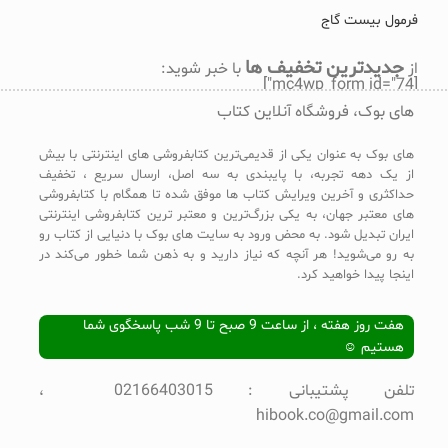
فرمول بیست گاج
جدیدترین تخفیف ها
از
با خبر شوید:
[mc4wp_form id="74"]
های بوک، فروشگاه آنلاین کتاب
های بوک به عنوان یکی از قدیمی‌ترین کتابفروشی های اینترنتی با بیش
از یک دهه تجربه، با پایبندی به سه اصل، ارسال سریع ، تخفیف
حداکثری و آخرین ویرایش کتاب ها موفق شده تا همگام با کتابفروشی
های معتبر جهان، به یکی بزرگ‌ترین و معتبر ترین کتابفروشی اینترنتی
ایران تبدیل شود. به محض ورود به سایت های بوک با دنیایی از کتاب رو
به رو می‌شوید! هر آنچه که نیاز دارید و به ذهن شما خطور می‌کند در
اینجا پیدا خواهید کرد.
هفت روز هفته ، از ساعت 9 صبح تا 9 شب پاسخگوی شما
هستیم ☺
تلفن پشتیبانی : 02166403015 ،
hibook.co@gmail.com