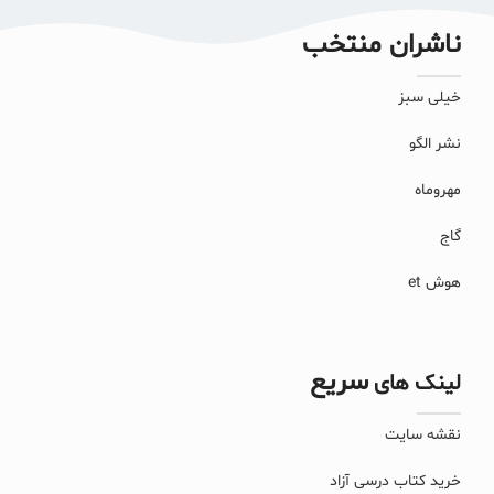
ناشران منتخب
خیلی سبز
نشر الگو
مهروماه
گاج
هوش et
سریع
لینک های
نقشه سایت
خرید کتاب درسی آزاد