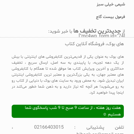
شیمی خیلی سبز
فرمول بیست گاج
جدیدترین تخفیف ها
از
با خبر شوید:
[mc4wp_form id="74"]
های بوک، فروشگاه آنلاین کتاب
های بوک به عنوان یکی از قدیمی‌ترین کتابفروشی های اینترنتی با بیش
از یک دهه تجربه، با پایبندی به سه اصل، ارسال سریع ، تخفیف
حداکثری و آخرین ویرایش کتاب ها موفق شده تا همگام با کتابفروشی
های معتبر جهان، به یکی بزرگ‌ترین و معتبر ترین کتابفروشی اینترنتی
ایران تبدیل شود. به محض ورود به سایت های بوک با دنیایی از کتاب رو
به رو می‌شوید! هر آنچه که نیاز دارید و به ذهن شما خطور می‌کند در
اینجا پیدا خواهید کرد.
هفت روز هفته ، از ساعت 9 صبح تا 9 شب پاسخگوی شما
هستیم ☺
تلفن پشتیبانی : 02166403015 ،