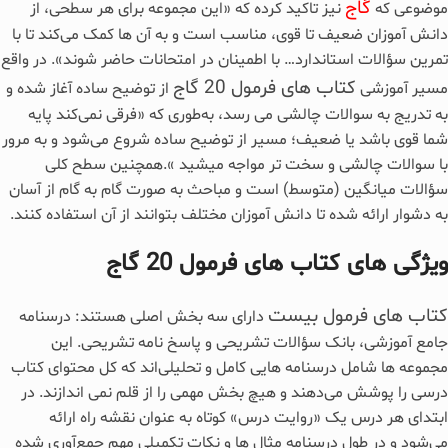
گاج
موضوعی که
نیز تاکید کرده که «این مجموعه برای هر سطحی، از
دانش‌ آموزان ضعیف تا قوی، مناسب است و به آن‌ ها کمک می‌کند تا با
تمرین سؤالات استاندارد… با اطمینان در امتحانات حاضر شوند». در واقع
کتاب های فرمول 20 گاج
مسیر آموزشی
از توضیح ساده آغاز شده و
به تدریج به سوالات چالشی می‌ رسد، به‌طوری که «فرقی نمی‌کند پایه‌
شما قوی باشد یا ضعیف؛ مسیر از توضیح ساده شروع می‌شود و به مرور
با سوالات چالشی و سخت تر مواجه میشید ».همچنین سطح کلی
سؤالات میانگین (متوسط) است و مباحث به صورت گام‌ به‌ گام از آسان
به دشوار ارائه شده تا دانش‌ آموزان مختلف بتوانند از آن استفاده کنند.
ویژگی های کتاب های فرمول 20 گاج
کتاب‌ های فرمول بیست
دارای سه بخش اصلی هستند: درسنامه
جامع آموزشی، بانک سؤالات تشریحی و پاسخ‌ نامه تشریحی. این
مجموعه‌ ها شامل درسنامه‌ هایی کامل و تحلیلی‌اند که کل محتوای کتاب
درسی را پوشش می‌دهند و هیچ بخش مهمی را از قلم نمی‌ اندازند. در
ابتدای هر درس یک «روایت درس» کوتاه به‌ عنوان نقشه راه ارائه
می‌شود و در طول درسنامه مثال‌ ها و نکات تکمیلی مهم جمع‌آوری شده