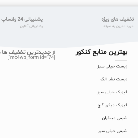
تخفیف های ویژه
پشتیبانی 24 واتساپ
خرید مقرون به صرفه
پشتیبانی آنلاین
بهترین منابع کنکور
جدیدترین تخفیف ها
از
ب
[mc4wp_form id="74"]
زیست خیلی سبز
زیست نشر الگو
فیزیک خیلی سبز
فیزیک میکرو گاج
شیمی مبتکران
شیمی خیلی سبز