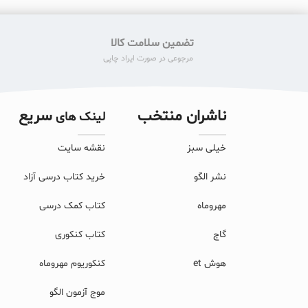
تضمین سلامت کالا
مرجوعی در صورت ایراد چاپی
ناشران منتخب
سریع
لینک های
خیلی سبز
نقشه سایت
نشر الگو
خرید کتاب درسی آزاد
مهروماه
کتاب کمک درسی
گاج
کتاب کنکوری
هوش et
کنکوریوم مهروماه
موج آزمون الگو