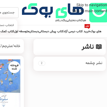
Skip to navigation
Skip to main content
انتخاب دست
ارزان
های بوک
خرید کتاب درسی آزاد
کتاب پیش دبستانی
دبستان
متوسطه اول
کتاب کمک 
📖 ناشر
خانه
مترجم
ک
نشر چشمه
2
فروخته
شده