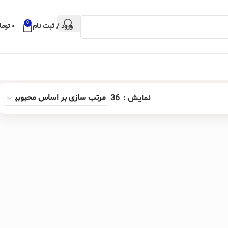
0
ورود / ثبت نام
۰
توما
نمایش
36