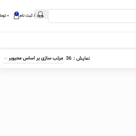
0
ورود / ثبت نام
۰
توما
نمایش
36