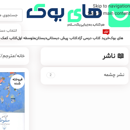
Skip to navigation
Skip to main content
انتخاب دست
ارزان
های بوک
خرید کتاب درسی آزاد
کتاب پیش دبستانی
دبستان
متوسطه اول
کتاب کمک 
📖 ناشر
خانه
مترجم
ک
نشر چشمه
2
فروخته
شده