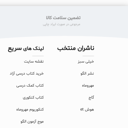
تضمین سلامت کالا
مرجوعی در صورت ایراد چاپی
ناشران منتخب
سریع
لینک های
خیلی سبز
نقشه سایت
نشر الگو
خرید کتاب درسی آزاد
مهروماه
کتاب کمک درسی
گاج
کتاب کنکوری
هوش et
کنکوریوم مهروماه
موج آزمون الگو