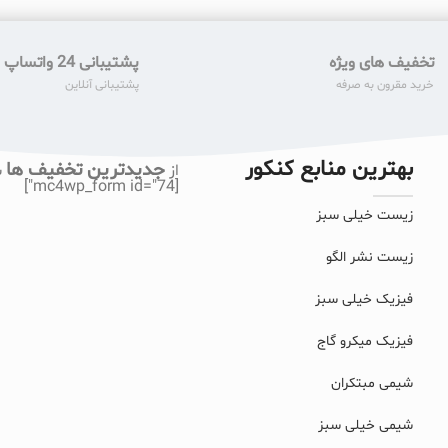
تخفیف های ویژه
پشتیبانی 24 واتساپ
خرید مقرون به صرفه
پشتیبانی آنلاین
بهترین منابع کنکور
جدیدترین تخفیف ها
از
ب
[mc4wp_form id="74"]
زیست خیلی سبز
زیست نشر الگو
فیزیک خیلی سبز
فیزیک میکرو گاج
شیمی مبتکران
شیمی خیلی سبز