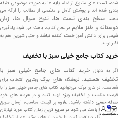
شده، تست های متنوع از تمام پایه ها به صورت موضوعی طبقه
بندی شده اند و پوشش کامل و منظمی از مطالب را ارائه می
سطح بندی تست ها، تنوع سوال ها، زبان
دهند.
وستانه و طنز ملایم
در لحن کتاب، باعث می شود یادگیری
شیمی برای دانش آموز خسته کننده نباشد و حتی شیرین هم به
نظر برسد.
خرید کتاب جامع خیلی سبز با تخفیف
خرید کتاب های جامع خیلی سبز با
گر به دنبال
خفیف هستید
های بوک
، فروشگاه
بهترین انتخاب برای
شماست. در های بوک می‌توانید کتاب‌ های جامع خیلی سبز را با
قیمت مناسب و تخفیف ویژه تهیه کنید و در هزینه‌ های خود
صرفه‌ جویی داشته باشید. علاوه بر قیمت مناسب، ارسال سریع
0
سفارش‌ ها باعث می‌ شود در سریع ترین زمان کتاب مورد نیازتان
روشگاه
سبد خرید
حساب من
را درب منزل دریافت کنید. با خرید از های بوک، هم از تخفیف‌