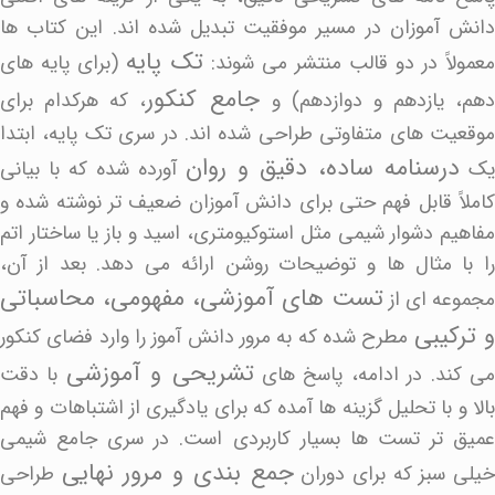
دانش آموزان در مسیر موفقیت تبدیل شده اند. این کتاب ها
تک پایه
معمولاً در دو قالب منتشر می شوند:
(برای پایه های
جامع کنکور
هم، یازدهم و دوازدهم) و
، که هرکدام برای
موقعیت های متفاوتی طراحی شده اند. در سری تک پایه، ابتدا
درسنامه ساده، دقیق و روان
یک
آورده شده که با بیانی
کاملاً قابل فهم حتی برای دانش آموزان ضعیف تر نوشته شده و
مفاهیم دشوار شیمی مثل استوکیومتری، اسید و باز یا ساختار اتم
را با مثال ها و توضیحات روشن ارائه می دهد. بعد از آن،
تست های آموزشی، مفهومی، محاسباتی
جموعه ای از
 ترکیبی
مطرح شده که به مرور دانش آموز را وارد فضای کنکور
تشریحی و آموزشی
ی کند. در ادامه، پاسخ های
با دقت
بالا و با تحلیل گزینه ها آمده که برای یادگیری از اشتباهات و فهم
عمیق تر تست ها بسیار کاربردی است. در سری جامع شیمی
جمع بندی و مرور نهایی
یلی سبز که برای دوران
طراحی